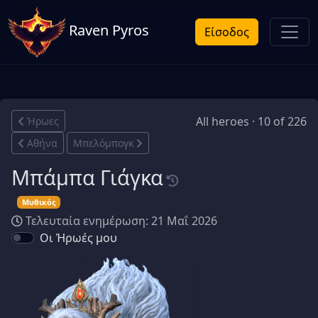
Raven Pyros
Είσοδος
All heroes · 10 of 226
Ήρωες
Αθήνα
Μπελόμπογκ
Μπάμπα Γιάγκα
Μυθικός
Τελευταία ενημέρωση: 21 Μαΐ 2026
Οι Ήρωές μου