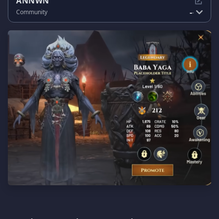
ANNWN
-
Community
-