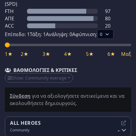
(SPD)
FTH
97
ΑΠΕ
80
ACC
20
Επίπεδο:
1
Τάξη:
1
Ανάληψη:
0
Αφύπνιση:
1★
2★
3★
4★
5★
6★
Μαξ
ΒΑΘΜΟΛΟΓΊΕΣ & ΚΡΙΤΙΚΈΣ
Show:
Community Average
Σύνδεση
για να αξιολογήσετε αντικείμενα και να
ακολουθήσετε δημιουργούς.
ALL HEROES
-
Community
-