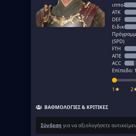
ιπποδύνα
ATK
DEF
Ειδικό
Πρόγραμ
(SPD)
FTH
ΑΠΕ
ACC
Επίπεδο:
1★
2
ΒΑΘΜΟΛΟΓΊΕΣ & ΚΡΙΤΙΚΈΣ
Σύνδεση
για να αξιολογήσετε αντικείμε