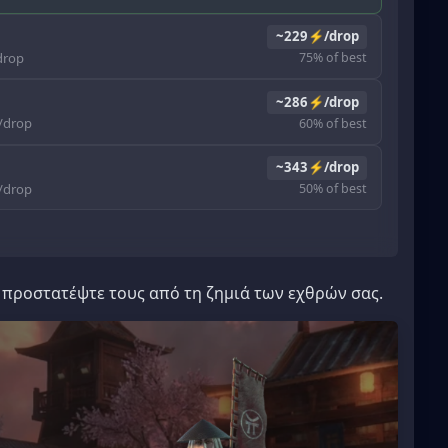
~229⚡/drop
rop
75% of best
~286⚡/drop
drop
60% of best
~343⚡/drop
drop
50% of best
 προστατέψτε τους από τη ζημιά των εχθρών σας.