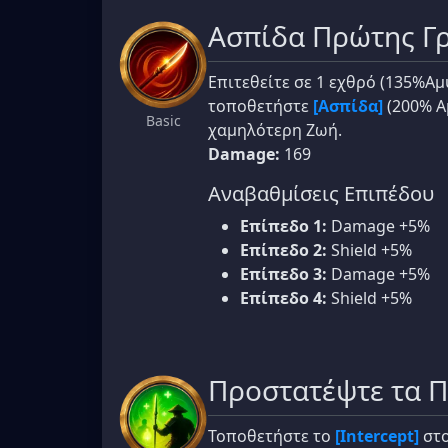
Ασπίδα Πρώτης Γ
Επιτεθείτε σε 1 εχθρό (135%Αμ
τοποθετήστε
[Ασπίδα]
(200% Α
Basic
χαμηλότερη Ζωή.
Damage:
169
Αναβαθμίσεις Επιπέδου
Επίπεδο 1:
Damage +5%
Επίπεδο 2:
Shield +5%
Επίπεδο 3:
Damage +5%
Επίπεδο 4:
Shield +5%
Προστατέψτε τα 
Τοποθετήστε το
[Intercept]
στο