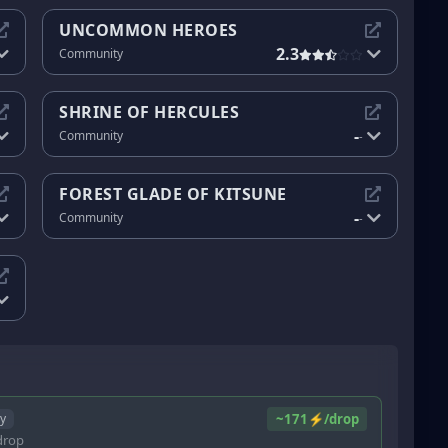
UNCOMMON HEROES
2.3
Community
SHRINE OF HERCULES
-
Community
-
FOREST GLADE OF KITSUNE
-
Community
-
~171⚡/drop
ry
rop