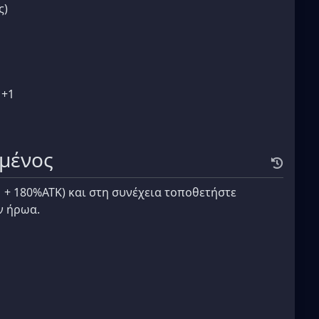
ς)
 +1
μένος
Μ + 180%ATK) και στη συνέχεια τοποθετήστε
ν ήρωα.