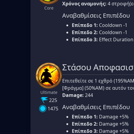
Χρόνος αναμονής:
4 στροφή(ε
Core
Αναβαθμίσεις Επιπέδου
Επίπεδο 1:
Cooldown -1
Επίπεδο 2:
Cooldown -1
Επίπεδο 3:
Effect Duration
Στάσου Αποφασισ
Επιτεθείτε σε 1 εχθρό (195%Α
[Φράγμα] (50%ΑΜ) σε αυτόν το
Ultimate
Damage:
244
225
Αναβαθμίσεις Επιπέδου
1475
Επίπεδο 1:
Damage +5%
Επίπεδο 2:
Damage +5%
Επίπεδο 3:
Damage +5%