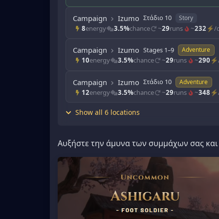
Campaign
Izumo
Στάδιο 10
Story
8
energy
3.5%
chance
~
29
runs
~
232
⚡/d
Campaign
Izumo
Stages 1–9
Adventure
10
energy
3.5%
chance
~
29
runs
~
290
⚡/
Campaign
Izumo
Στάδιο 10
Adventure
12
energy
3.5%
chance
~
29
runs
~
348
⚡/
Show all 6 locations
Αυξήστε την άμυνα των συμμάχων σας και