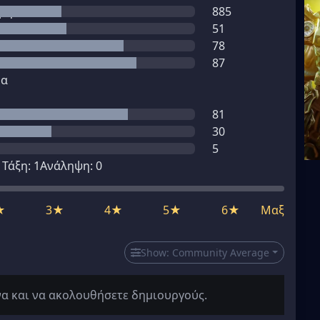
μη
885
51
78
87
μα
81
30
5
1
Τάξη:
1
Ανάληψη:
0
★
3★
4★
5★
6★
Μαξ
Show:
Community Average
να και να ακολουθήσετε δημιουργούς.