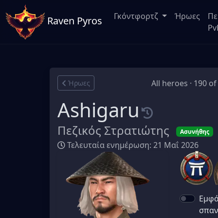
Γκόντφορτζ
Ήρωες
Πε
Raven Pyros
Pv
All heroes · 190 of
Ήρωες
Ashigaru
Πεζικός Στρατιώτης
Ασυνήθης
Τελευταία ενημέρωση: 21 Μαΐ 2026
Εμφά
σπαν