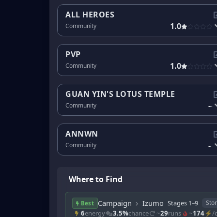
ALL HEROES
1.0
Community
PVP
1.0
Community
GUAN YIN'S LOTUS TEMPLE
-
Community
-
ANNWN
-
Community
-
Where to Find
Campaign
Izumo
Stages 1–9
Sto
Best
6
energy
3.5%
chance
~
29
runs
~
174
⚡/d