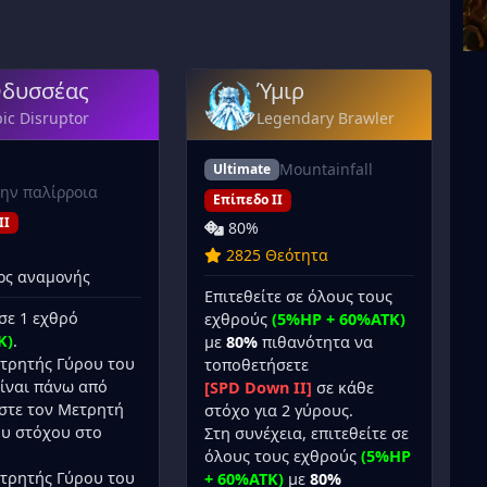
δυσσέας
Ύμιρ
ic Disruptor
Legendary Brawler
Mountainfall
Ultimate
την παλίρροια
Επίπεδο II
II
80%
2825 Θεότητα
ος αναμονής
Επιτεθείτε σε όλους τους
σε 1 εχθρό
εχθρούς
(5%HP + 60%ATK)
K)
.
με
80%
πιθανότητα να
τρητής Γύρου του
τοποθετήσετε
ίναι πάνω από
[SPD Down II]
σε κάθε
ίστε τον Μετρητή
στόχο για 2 γύρους.
ου στόχου στο
Στη συνέχεια, επιτεθείτε σε
όλους τους εχθρούς
(5%HP
τρητής Γύρου του
+ 60%ATK)
με
80%