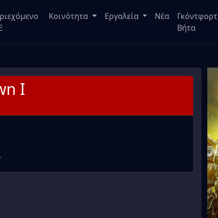
ριεχόμενο
Κοινότητα
Εργαλεία
Νέα
Γκόντφορτ
E
Βήτα
wn I
%