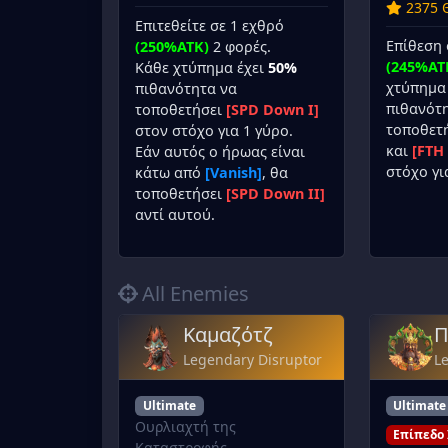
2375 
Επιτεθείτε σε 1 εχθρό
Επίθεση 
(250%ATK)
2 φορές.
(245%AT
Κάθε χτύπημα έχει
50%
χτύπημα
πιθανότητα να
πιθανότ
τοποθετήσει
[SPD Down I]
τοποθετ
στον στόχο για 1 γύρο.
και
[FTH
Εάν αυτός ο ήρωας είναι
στόχο γι
κάτω από
[Vanish]
, θα
τοποθετήσει
[SPD Down II]
αντί αυτού.
All Enemies
Καμαζότζ
Π
Legendary Disruptor
L
Ultimate
Ultimate
Ουρλιαχτή της
Επίπεδο 
Καταστροφής