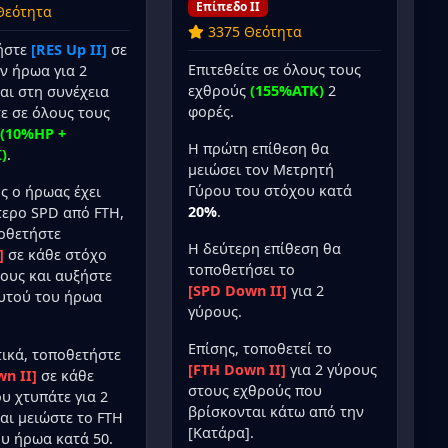
Επίπεδο II
Θεότητα
3375 Θεότητα
ήστε
[RES Up II]
σε
Επιτεθείτε σε όλους τους
ν ήρωα για 2
εχθρούς
(155%ATK)
2
αι στη συνέχεια
φορές.
τε σε όλους τους
(10%HP +
Η πρώτη επίθεση θα
)
.
μειώσει τον Μετρητή
Γύρου του στόχου κατά
ς ο ήρωας έχει
20%
.
ερο SPD από FTH,
οθετήστε
Η δεύτερη επίθεση θα
]
σε κάθε στόχο
τοποθετήσει το
ρους και αυξήστε
[SPD Down II]
για 2
αυτού του ήρωα
γύρους.
Επίσης, τοποθετεί το
ικά, τοποθετήστε
[FTH Down II]
για 2 γύρους
n II]
σε κάθε
στους εχθρούς που
υ χτυπάτε για 2
βρίσκονται κάτω από την
αι μειώστε το FTH
[Κατάρα].
υ ήρωα κατά 50.