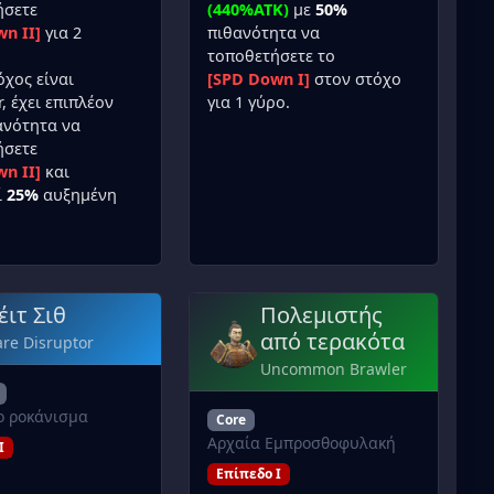
ήσετε
(440%ATK)
με
50%
n II]
για 2
πιθανότητα να
τοποθετήσετε το
όχος είναι
[SPD Down I]
στον στόχο
, έχει επιπλέον
για 1 γύρο.
νότητα να
ήσετε
n II]
και
ί
25%
αυξημένη
έιτ Σιθ
Πολεμιστής
από τερακότα
re Disruptor
Uncommon Brawler
ο ροκάνισμα
Core
Αρχαία Εμπροσθοφυλακή
I
Επίπεδο I