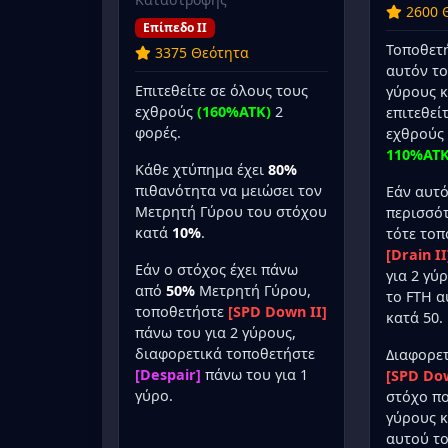
2600 
Επίπεδο II
Τοποθετ
3375 Θεότητα
αυτόν το
Επιτεθείτε σε όλους τους
γύρους κ
εχθρούς
(160%ATK)
2
επιτεθεί
φορές.
εχθρούς
110%ATK
Κάθε χτύπημα έχει
80%
πιθανότητα να μειώσει τον
Εάν αυτό
Μετρητή Γύρου του στόχου
περισσότ
κατά
10%
.
τότε τοπ
[Drain II
Εάν ο στόχος έχει πάνω
για 2 γύ
από
50%
Μετρητή Γύρου,
το FTH 
τοποθετήστε
[SPD Down II]
κατά 50.
πάνω του για 2 γύρους,
διαφορετικά τοποθετήστε
Διαφορετ
[Despair]
πάνω του για 1
[SPD Dow
γύρο.
στόχο πο
γύρους κ
αυτού το