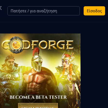
ζ
Είσοδος