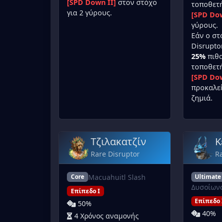
[SPD Down II]
στον στόχο
τοποθετ
για 2 γύρους.
[SPD Dow
γύρους.
Εάν ο στ
Disruptor
25%
πιθα
τοποθετ
[SPD Dow
προκαλε
ζημιά.
Τζιλακατζίν
Κ
Rare Disruptor
Ra
Macuahuitl Slash
Ultimate
Core
Δυσοίων
Επίπεδο I
Επίπεδο 
50%
40%
4 Χρόνος αναμονής