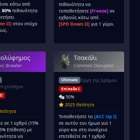
ίναι κάτω από
πιθανότητα να
ι
80%
πιθανότητα
τοποθετήσετε
[Freeze]
σε
ετήσει
εχθρούς κάτω από
n II]
στον στόχο
[SPD Down II]
για 1 γύρο.
ους.
ολύφημος
Τσακάλι
ic Brawler
Common Disruptor
Οργή της Ερήμου
Ultimate
νο χτύπημα
Επίπεδο I
II
50%
2025 Θεότητα
Θεότητα
Τοποθετήστε το
[ACC Up I]
τε σε 1 εχθρό (15%
σε αυτόν τον ήρωα για 1
5% Επίθεση) με
γύρο και στη συνέχεια
νότητα να
επιτεθείτε σε 1 εχθρό