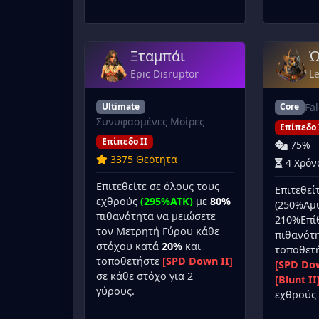
Ξταμπάι
Ώ
Epic Disruptor
L
Fal
Ultimate
Core
Συνυφασμένες Μοίρες
Επίπεδο 
Επίπεδο II
75%
3375 Θεότητα
4 Χρόν
Επιτεθείτε σε όλους τους
Επιτεθεί
εχθρούς
(295%ATK)
με
80%
(250%Αμυ
πιθανότητα να μειώσετε
210%Επί
τον Μετρητή Γύρου κάθε
πιθανότ
στόχου κατά
20%
και
τοποθετ
τοποθετήστε
[SPD Down II]
[SPD Dow
σε κάθε στόχο για 2
[Blunt II
γύρους.
εχθρούς 