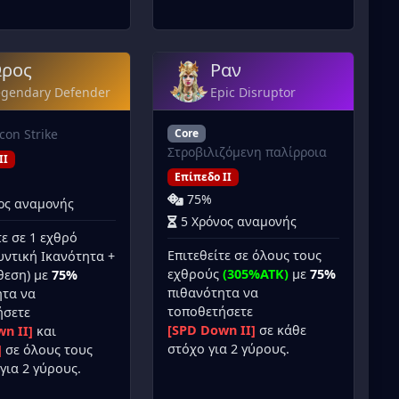
ρος
Ραν
egendary Defender
Epic Disruptor
con Strike
Core
Στροβιλιζόμενη παλίρροια
II
Επίπεδο II
75%
ος αναμονής
5 Χρόνος αναμονής
τε σε 1 εχθρό
Επιτεθείτε σε όλους τους
ντική Ικανότητα +
εχθρούς
(305%ATK)
με
75%
θεση) με
75%
πιθανότητα να
ητα να
τοποθετήσετε
ήσετε
[SPD Down II]
σε κάθε
n II]
και
στόχο για 2 γύρους.
]
σε όλους τους
για 2 γύρους.