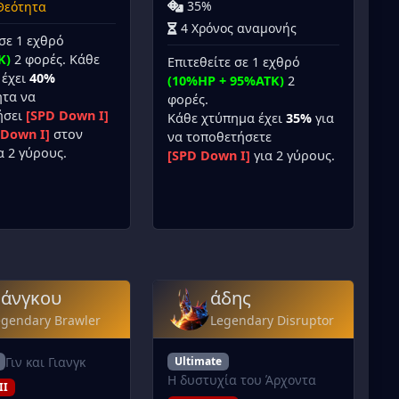
35%
Θεότητα
4 Χρόνος αναμονής
σε 1 εχθρό
K)
2 φορές. Κάθε
Επιτεθείτε σε 1 εχθρό
 έχει
40%
(10%HP + 95%ATK)
2
ητα να
φορές.
ήσει
[SPD Down I]
Κάθε χτύπημα έχει
35%
για
 Down I]
στον
να τοποθετήσετε
α 2 γύρους.
[SPD Down I]
για 2 γύρους.
άνγκου
άδης
egendary Brawler
Legendary Disruptor
Γιν και Γιανγκ
Ultimate
Η δυστυχία του Άρχοντα
II