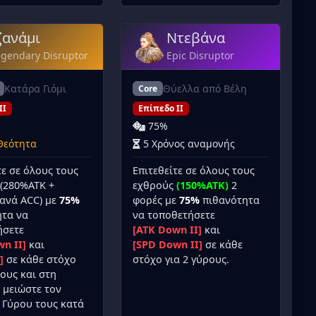
ζανάμι
Ντεβάνα
egendary Disruptor
Epic Disruptor
Κατάρα Γιόμι
Θύελλα από Βέλη
Core
II
Επίπεδο II
75%
Θεότητα
5 Χρόνος αναμονής
τε σε όλους τους
Επιτεθείτε σε όλους τους
(280%ATK +
εχθρούς
(150%ATK)
2
ανά ACC) με
75%
φορές με
75%
πιθανότητα
ητα να
να τοποθετήσετε
ήσετε
[ATK Down II]
και
n II]
και
[SPD Down II]
σε κάθε
]
σε κάθε στόχο
στόχο για 2 γύρους.
ρους και στη
 μειώστε τον
 Γύρου τους κατά