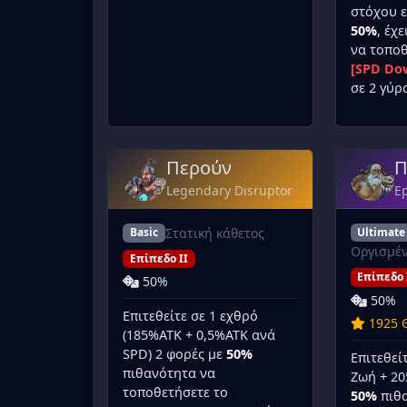
στόχου ε
50%
, έχε
να τοποθ
[SPD Dow
σε 2 γύρ
Περούν
Π
Legendary Disruptor
Ep
Στατική κάθετος
Ultimate
Basic
Οργισμέ
Επίπεδο II
Επίπεδο 
50%
50%
Επιτεθείτε σε 1 εχθρό
1925 
(185%ATK + 0,5%ATK ανά
SPD) 2 φορές με
50%
Επιτεθεί
πιθανότητα να
Ζωή + 20
τοποθετήσετε το
50%
πιθα