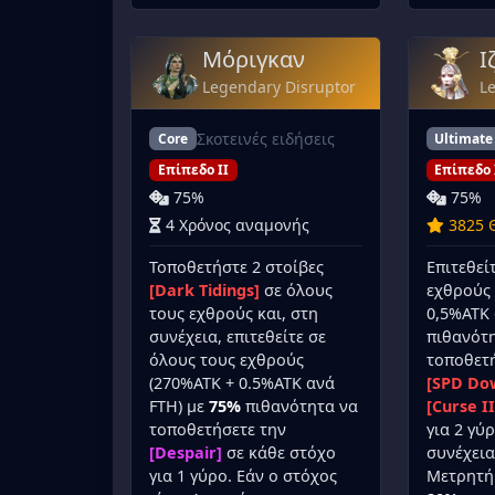
Μόριγκαν
Ι
Legendary Disruptor
L
Σκοτεινές ειδήσεις
Core
Ultimate
Επίπεδο II
Επίπεδο 
75%
75%
4 Χρόνος αναμονής
3825 
Τοποθετήστε 2 στοίβες
Επιτεθεί
[Dark Tidings]
σε όλους
εχθρούς 
τους εχθρούς και, στη
0,5%ATK 
συνέχεια, επιτεθείτε σε
πιθανότ
όλους τους εχθρούς
τοποθετ
(270%ATK + 0.5%ATK ανά
[SPD Dow
FTH) με
75%
πιθανότητα να
[Curse II
τοποθετήσετε την
για 2 γύ
[Despair]
σε κάθε στόχο
συνέχεια
για 1 γύρο. Εάν ο στόχος
Μετρητή