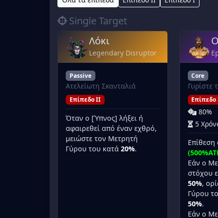
Single Target
Λόκι
Ο
Legendary Disruptor
Ep
Passive
Core
Ατελείωτη Σκανταλιά
Γυρίστε 
Επίπεδο II
Επίπεδο 
80%
Όταν ο [Ύπνος] λήξει ή
5 Χρόν
αφαιρεθεί από έναν εχθρό,
μειώστε τον Μετρητή
Επίθεση 
Γύρου του κατά
20%
.
(500%AT
Εάν ο Με
στόχου ε
50%
, ορ
Γύρου τ
50%
.
Εάν ο Με