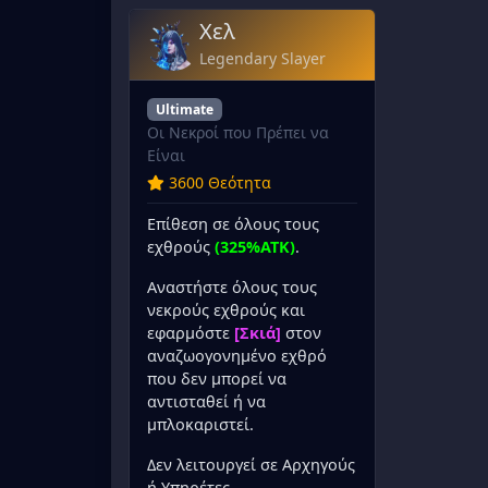
Χελ
Legendary Slayer
Ultimate
Οι Νεκροί που Πρέπει να
Είναι
3600 Θεότητα
Επίθεση σε όλους τους
εχθρούς
(325%ATK)
.
Αναστήστε όλους τους
νεκρούς εχθρούς και
εφαρμόστε
[Σκιά]
στον
αναζωογονημένο εχθρό
που δεν μπορεί να
αντισταθεί ή να
μπλοκαριστεί.
Δεν λειτουργεί σε Αρχηγούς
ή Υπηρέτες.