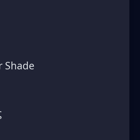
r Shade
ς