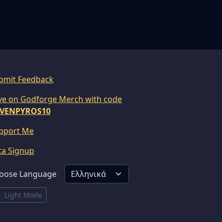
bmit Feedback
ve on Godforge Merch with code
VENPYROS10
pport Me
ta Signup
oose Language
Light Mode