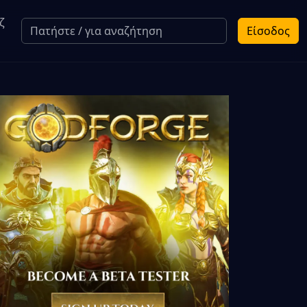
ζ
Είσοδος