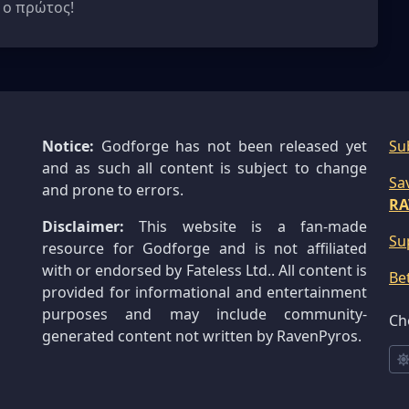
 ο πρώτος!
Notice:
Godforge has not been released yet
Su
and as such all content is subject to change
Sa
and prone to errors.
RA
Disclaimer:
This website is a fan-made
Su
resource for Godforge and is not affiliated
with or endorsed by Fateless Ltd.. All content is
Be
provided for informational and entertainment
purposes and may include community-
Ch
generated content not written by RavenPyros.