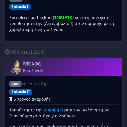
Επίπεδο I
Επιτεθείτε σε 1 εχθρό
(300%ATK)
και στη συνέχεια
τοποθετήστε την [Ακτινοβολία I] στον σύμμαχο με τη
χαμηλότερη Ζωή για 1 γύρο.
Ally (not Self)
Μόκος
Epic Invoker
Λίκνο της Γης
Core
Επίπεδο II
5 Χρόνος αναμονής
Τοποθετήστε την
[Λάμψη II]
και τον [Ακλόνητο] σε
έναν σύμμαχο-στόχο για 2 γύρους.
Εάν ο στόχος είναι ευθυγραμμισμένος με την Τάξη,