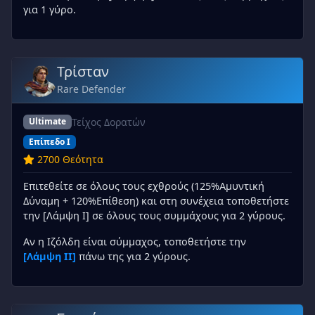
για 1 γύρο.
Τρίσταν
Rare Defender
Τείχος Δορατών
Ultimate
Επίπεδο I
2700 Θεότητα
Επιτεθείτε σε όλους τους εχθρούς (125%Αμυντική
Δύναμη + 120%Επίθεση) και στη συνέχεια τοποθετήστε
την [Λάμψη I] σε όλους τους συμμάχους για 2 γύρους.
Αν η Ιζόλδη είναι σύμμαχος, τοποθετήστε την
[Λάμψη II]
πάνω της για 2 γύρους.