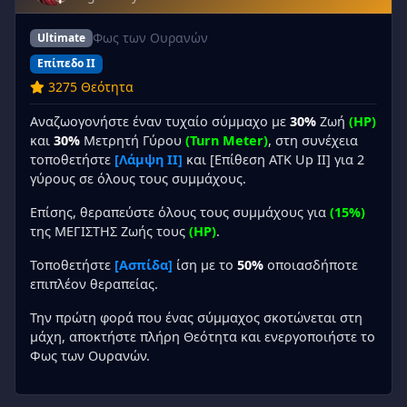
Φως των Ουρανών
Ultimate
Επίπεδο II
3275 Θεότητα
Αναζωογονήστε έναν τυχαίο σύμμαχο με
30%
Ζωή
(HP)
και
30%
Μετρητή Γύρου
(Turn Meter)
, στη συνέχεια
τοποθετήστε
[Λάμψη II]
και [Επίθεση ATK Up II] για 2
γύρους σε όλους τους συμμάχους.
Επίσης, θεραπεύστε όλους τους συμμάχους για
(15%)
της ΜΕΓΙΣΤΗΣ Ζωής τους
(HP)
.
Τοποθετήστε
[Ασπίδα]
ίση με το
50%
οποιασδήποτε
επιπλέον θεραπείας.
Την πρώτη φορά που ένας σύμμαχος σκοτώνεται στη
μάχη, αποκτήστε πλήρη Θεότητα και ενεργοποιήστε το
Φως των Ουρανών.