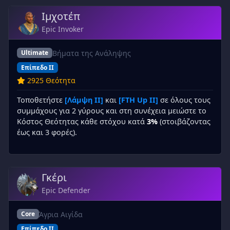
Ιμχοτέπ
Epic Invoker
Βήματα της Ανάληψης
Ultimate
Επίπεδο II
2925 Θεότητα
Τοποθετήστε
[Λάμψη II]
και
[FTH Up II]
σε όλους τους
συμμάχους για 2 γύρους και στη συνέχεια μειώστε το
Κόστος Θεότητας κάθε στόχου κατά
3%
(στοιβάζοντας
έως και 3 φορές).
Γκέρι
Epic Defender
Άγρια Αιγίδα
Core
Επίπεδο II