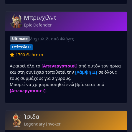
Μπρινχίλντ
Epic Defender
Δαχτυλίδι από Φλόγες
Ultimate
Επίπεδο II
1700 Θεότητα
Αφαιρεί όλα τα
[Απενεργοποιεί]
από αυτόν τον ήρωα
και στη συνέχεια τοποθετεί την
[Λάμψη II]
σε όλους
τους συμμάχους για 2 γύρους.
Μπορεί να χρησιμοποιηθεί ενώ βρίσκεται υπό
[Απενεργοποιεί]
.
Ίσιδα
Legendary Invoker