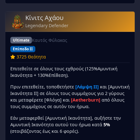
Κίνιτς Αχάου
Legendary Defender
Καυτός Φύλακας
Ultimate
Επίπεδο II
3725 Θεότητα
Επιτεθείτε σε όλους τους εχθρούς (125%Αμυντική
Ικανότητα + 130%Επίθεση).
Πριν επιτεθείτε, τοποθετήστε
[Λάμψη II]
και [Αμυντική
Ικανότητα II] σε όλους τους συμμάχους για 2 γύρους
και μεταφέρετε [Φλόγα] και
[Aetherburn]
από όλους
τους συμμάχους σε αυτόν τον ήρωα.
Εάν μεταφερθεί [Αμυντική Ικανότητα], αυξήστε την
Αμυντική Ικανότητα αυτού του ήρωα κατά
5%
(στοιβάζοντας έως και 6 φορές).