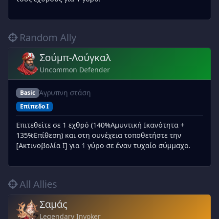
Random Ally
Σούμπ-Λούγκαλ
Uncommon Defender
Άγρυπνη στάση
Basic
Επίπεδο I
Επιτεθείτε σε 1 εχθρό (140%Αμυντική Ικανότητα +
135%Επίθεση) και στη συνέχεια τοποθετήστε την
[Ακτινοβολία I] για 1 γύρο σε έναν τυχαίο σύμμαχο.
All Allies
Σαμάς
Legendary Invoker