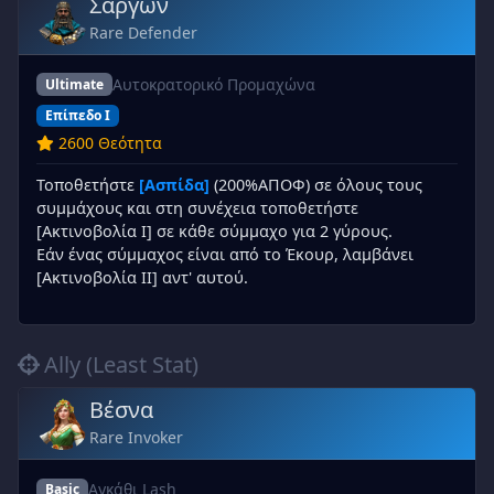
Σαργών
Rare Defender
Αυτοκρατορικό Προμαχώνα
Ultimate
Επίπεδο I
2600 Θεότητα
Τοποθετήστε
[Ασπίδα]
(200%ΑΠΟΦ) σε όλους τους
συμμάχους και στη συνέχεια τοποθετήστε
[Ακτινοβολία I] σε κάθε σύμμαχο για 2 γύρους.
Εάν ένας σύμμαχος είναι από το Έκουρ, λαμβάνει
[Ακτινοβολία II] αντ' αυτού.
Ally (Least Stat)
Βέσνα
Rare Invoker
Αγκάθι Lash
Basic