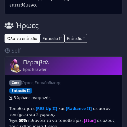
επιτιθέμενο.
Ήρωες
Όλα τα επίπεδα
Επίπεδο II
Επίπεδο I
Self
Πέρσιβαλ
Epic Brawler
Όρκος Επανόρθωσης
Core
Επίπεδο II
5 Χρόνος αναμονής
Τοποθετήστε
[RES Up II]
και
[Radiance II]
σε αυτόν
τον ήρωα για 2 γύρους.
Έχει
50%
πιθανότητα να τοποθετήσει
[Stun]
σε όλους
τους εχθρούς για 1 γύρο.