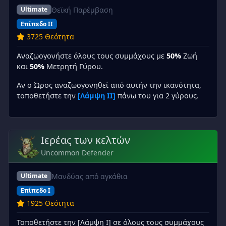
Θεϊκή Παρέμβαση
Ultimate
Επίπεδο II
3725 Θεότητα
Αναζωογονήστε όλους τους συμμάχους με
50%
Ζωή
και
50%
Μετρητή Γύρου.
Αν ο Ώρος αναζωογονηθεί από αυτήν την ικανότητα,
τοποθετήστε την
[Λάμψη II]
πάνω του για 2 γύρους.
Ιερέας των κελτών
Uncommon Defender
Μανδύας από αγκάθια
Ultimate
Επίπεδο I
1925 Θεότητα
Τοποθετήστε την [Λάμψη I] σε όλους τους συμμάχους