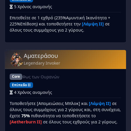
5 Χρόνος αναμονής
Επιτεθείτε σε 1 εχθρό (235%Αμυντική Ικανότητα +
225%Επίθεση) και τοποθετήστε την
[Λάμψη II]
σε
όλους τους συμμάχους για 2 γύρους.
Αματεράσου
Legendary Invoker
Φως των Ουρανών
Core
Επίπεδο II
4 Χρόνος αναμονής
Τοποθετήστε [Απομειώσεις Μπλοκ] και
[Λάμψη II]
σε
όλους τους συμμάχους για 2 γύρους και, στη συνέχεια,
έχετε
75%
πιθανότητα να τοποθετήσετε το
[Aetherburn II]
σε όλους τους εχθρούς για 2 γύρους.