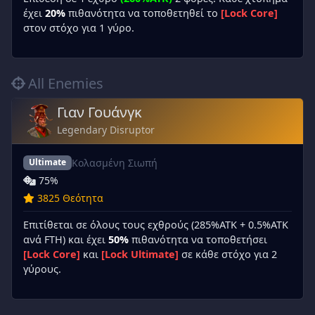
έχει
20%
πιθανότητα να τοποθετηθεί το
[Lock Core]
στον στόχο για 1 γύρο.
All Enemies
Γιαν Γουάνγκ
Legendary Disruptor
Κολασμένη Σιωπή
Ultimate
75%
3825 Θεότητα
Επιτίθεται σε όλους τους εχθρούς (285%ATK + 0.5%ATK
ανά FTH) και έχει
50%
πιθανότητα να τοποθετήσει
[Lock Core]
και
[Lock Ultimate]
σε κάθε στόχο για 2
γύρους.