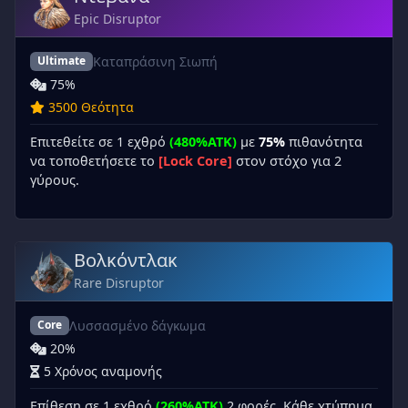
Epic Disruptor
Καταπράσινη Σιωπή
Ultimate
75%
3500 Θεότητα
Επιτεθείτε σε 1 εχθρό
(480%ATK)
με
75%
πιθανότητα
να τοποθετήσετε το
[Lock Core]
στον στόχο για 2
γύρους.
Βολκόντλακ
Rare Disruptor
Λυσσασμένο δάγκωμα
Core
20%
5 Χρόνος αναμονής
Επίθεση σε 1 εχθρό
(260%ATK)
2 φορές. Κάθε χτύπημα