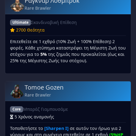
Ράγκναρ Λόθμπροκ
Rare Brawler
Σκανδιναβική Επίθεση
Ultimate
2700 Θεότητα
Επιτεθείτε σε 1 εχθρό (10% Ζωή + 100% Επίθεση) 2
φορές. Κάθε χτύπημα καταστρέφει τη Μέγιστη Ζωή του
στόχου για το
5%
της ζημιάς που προκαλείται (έως και
25% της Μέγιστης Ζωής του στόχου).
Tomoe Gozen
Rare Brawler
Μπαράζ Γιαμπουσάμε
Core
5 Χρόνος αναμονής
Τοποθετήστε το
[Sharpen I]
σε αυτόν τον ήρωα για 2
γύρους και στη συνέχεια επιτεθείτε σε 1 εχθρό
(5%HP