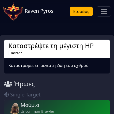
Raven Pyros
Είσοδος
Καταστρέψτε τη μέγιστη HP
Instant
Καταστρέφει τη μέγιστη Ζωή του εχθρού
Ήρωες
Single Target
Μούμια
Uncommon Brawler