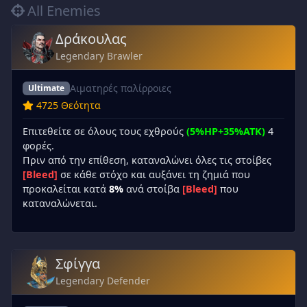
All Enemies
Δράκουλας
Legendary Brawler
Αιματηρές παλίρροιες
Ultimate
4725 Θεότητα
Επιτεθείτε σε όλους τους εχθρούς
(5%HP+35%ATK)
4
φορές.
Πριν από την επίθεση, καταναλώνει όλες τις στοίβες
[Bleed]
σε κάθε στόχο και αυξάνει τη ζημιά που
προκαλείται κατά
8%
ανά στοίβα
[Bleed]
που
καταναλώνεται.
Σφίγγα
Legendary Defender