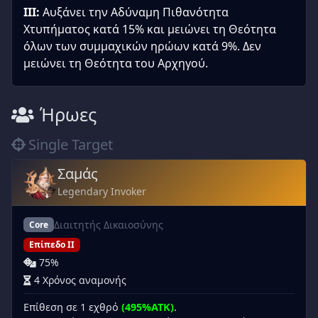
III:
Αυξάνει την Αδύναμη Πιθανότητα
Χτυπήματος κατά 15% και μειώνει τη Θεότητα
όλων των συμμαχικών ηρώων κατά 9%. Δεν
μειώνει τη Θεότητα του Αρχηγού.
Ήρωες
Single Target
Σαμάς
Legendary Invoker
Διαιτητής Δικαιοσύνης
Core
Επίπεδο II
75%
4 Χρόνος αναμονής
Επίθεση σε 1 εχθρό
(495%ATK)
.