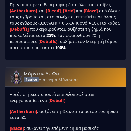
Πριν από την επίθεση, αφαιρέστε όλες τις στοίβες
[Aetherburn]
και
[Bleed]
,
[Acid]
και
[Blaze]
από όλους
τους εχθρούς και, στη συνέχεια, επιτεθείτε σε όλους
τους εχθρούς (330%ATK + 0.5%ATK ανά ACC). Για κάθε 5
[Debuffs]
που αφαιρούνται, αυξήστε τη ζημιά που
προκαλείται κατά
25%
. Εάν αφαιρεθούν 20 ή
περισσότερες
[Debuffs]
, αυξήστε τον Μετρητή Γύρου
αυτού του ήρωα κατά
100%
.
Μόργκαν Λε Φέι
Διάταγμα Μάγισσας
Passive
Αυτός ο ήρωας αποκτά επιπλέον εφέ όταν
ενεργοποιηθεί ένα
[Debuff]
:
[Aetherburn]
: αυξάνει τη Θεϊκότητα αυτού του ήρωα
κατά 50.
[Blaze]
: αυξάνει την επόμενη ζημιά βασικής