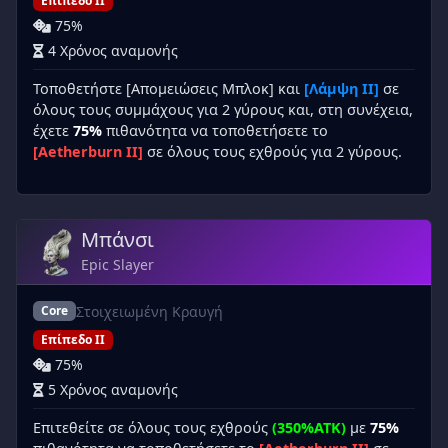
Επίπεδο II
75%
4 Χρόνος αναμονής
Τοποθετήστε [Απομειώσεις Μπλοκ] και
[Λάμψη II]
σε
όλους τους συμμάχους για 2 γύρους και, στη συνέχεια,
έχετε
75%
πιθανότητα να τοποθετήσετε το
[Aetherburn II]
σε όλους τους εχθρούς για 2 γύρους.
Μπάνσι
Epic Slayer
Στοιχειωμένη Κραυγή
Core
Επίπεδο II
75%
5 Χρόνος αναμονής
Επιτεθείτε σε όλους τους εχθρούς
(350%ATK)
με
75%