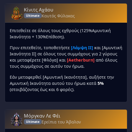
Κίνιτς Αχάου
Καυτός Φύλακας
Ultimate
Επιτεθείτε σε όλους τους εχθρούς (125%Αμυντική
Ικανότητα + 130%Επίθεση).
Πριν επιτεθείτε, τοποθετήστε
[Λάμψη II]
και [Αμυντική
Ικανότητα II] σε όλους τους συμμάχους για 2 γύρους
και μεταφέρετε [Φλόγα] και
[Aetherburn]
από όλους
τους συμμάχους σε αυτόν τον ήρωα.
Εάν μεταφερθεί [Αμυντική Ικανότητα], αυξήστε την
Αμυντική Ικανότητα αυτού του ήρωα κατά
5%
(στοιβάζοντας έως και 6 φορές).
Μόργκαν Λε Φέι
Ερείπια του Άβαλον
Ultimate