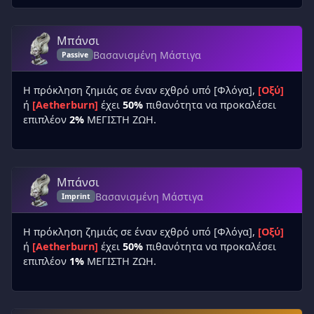
Μπάνσι
Βασανισμένη Μάστιγα
Passive
Η πρόκληση ζημιάς σε έναν εχθρό υπό [Φλόγα],
[Οξύ]
ή
[Aetherburn]
έχει
50%
πιθανότητα να προκαλέσει
επιπλέον
2%
ΜΕΓΙΣΤΗ ΖΩΗ.
Μπάνσι
Βασανισμένη Μάστιγα
Imprint
Η πρόκληση ζημιάς σε έναν εχθρό υπό [Φλόγα],
[Οξύ]
ή
[Aetherburn]
έχει
50%
πιθανότητα να προκαλέσει
επιπλέον
1%
ΜΕΓΙΣΤΗ ΖΩΗ.