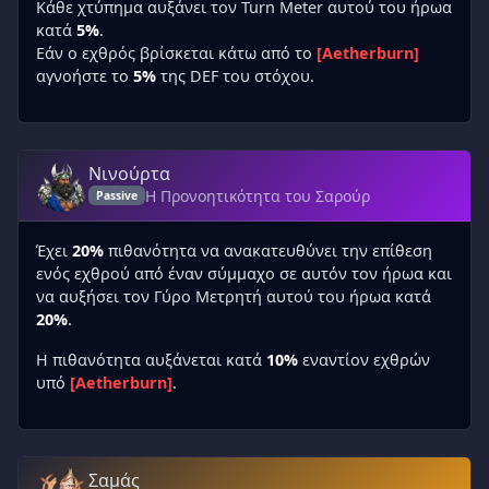
Κάθε χτύπημα αυξάνει τον Turn Meter αυτού του ήρωα
κατά
5%
.
Εάν ο εχθρός βρίσκεται κάτω από το
[Aetherburn]
αγνοήστε το
5%
της DEF του στόχου.
Νινούρτα
Η Προνοητικότητα του Σαρούρ
Passive
Έχει
20%
πιθανότητα να ανακατευθύνει την επίθεση
ενός εχθρού από έναν σύμμαχο σε αυτόν τον ήρωα και
να αυξήσει τον Γύρο Μετρητή αυτού του ήρωα κατά
20%
.
Η πιθανότητα αυξάνεται κατά
10%
εναντίον εχθρών
υπό
[Aetherburn]
.
Σαμάς