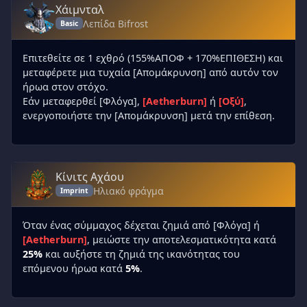
Χάιμνταλ
Λεπίδα Bifrost
Basic
Επιτεθείτε σε 1 εχθρό (155%ΑΠΟΦ + 170%ΕΠΙΘΕΣΗ) και
μεταφέρετε μια τυχαία [Απομάκρυνση] από αυτόν τον
ήρωα στον στόχο.
Εάν μεταφερθεί [Φλόγα],
[Aetherburn]
ή
[Οξύ]
,
ενεργοποιήστε την [Απομάκρυνση] μετά την επίθεση.
Κίνιτς Αχάου
Ηλιακό φράγμα
Imprint
Όταν ένας σύμμαχος δέχεται ζημιά από [Φλόγα] ή
[Aetherburn]
, μειώστε την αποτελεσματικότητα κατά
25%
και αυξήστε τη ζημιά της ικανότητας του
επόμενου ήρωα κατά
5%
.