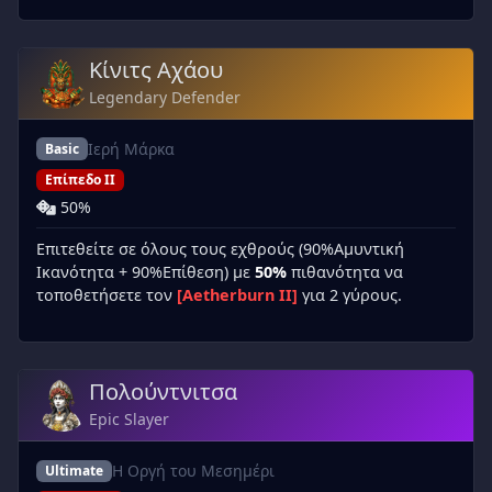
Κίνιτς Αχάου
Legendary Defender
Ιερή Μάρκα
Basic
Επίπεδο II
50%
Επιτεθείτε σε όλους τους εχθρούς (90%Αμυντική
Ικανότητα + 90%Επίθεση) με
50%
πιθανότητα να
τοποθετήσετε τον
[Aetherburn II]
για 2 γύρους.
Πολούντνιτσα
Epic Slayer
Η Οργή του Μεσημέρι
Ultimate