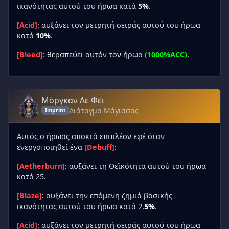
ικανότητας αυτού του ήρωα κατά
5%
.
[Acid]
: αυξάνει τον μετρητή σειράς αυτού του ήρωα
κατά
10%
.
[Bleed]
: θεραπεύει αυτόν τον ήρωα
(1000%ACC)
.
Μόργκαν Λε Φέι
Διάταγμα Μάγισσας
Imprint
Αυτός ο ήρωας αποκτά επιπλέον εφέ όταν
ενεργοποιηθεί ένα
[Debuff]
:
[Aetherburn]
: αυξάνει τη Θεϊκότητα αυτού του ήρωα
κατά 25.
[Blaze]
: αυξάνει την επόμενη ζημιά βασικής
ικανότητας αυτού του ήρωα κατά 2,
5%
.
[Acid]
: αυξάνει τον μετρητή σειράς αυτού του ήρωα