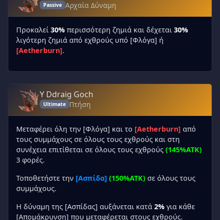
Αρχαία Δύναμη
Passive
Προκαλεί
30%
περισσότερη ζημιά και δέχεται
30%
λιγότερη ζημιά από εχθρούς υπό [Φλόγα] ή
[Aetherburn]
.
Y Ddraig Goch
Πτήση
Ultimate
Μεταφέρει όλη την [Φλόγα] και το
[Aetherburn]
από
τους συμμάχους σε όλους τους εχθρούς και στη
συνέχεια επιτίθεται σε όλους τους εχθρούς
(145%ATK)
3 φορές.
Τοποθετήστε την
[Ασπίδα]
(150%ATK)
σε όλους τους
συμμάχους.
Η δύναμη της [Ασπίδας] αυξάνεται κατά
2%
για κάθε
[Απομάκρυνση] που μεταφέρεται στους εχθρούς.