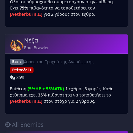
Όλοι οι σύμμαχοι θα συμμετάσχουν στην επίθεση.
Έχει
75%
πιθανότητα να τοποθετήσει τον
[Aetherburn II]
για 2 γύρους στον εχθρό.
Νέζα
Epic Brawler
Χορός του Τροχού της Ανεμόφωτης
Basic
Επίπεδο II
35%
Επίθεση
(5%HP + 55%ATK)
1 εχθρός 3 φορές. Κάθε
χτύπημα έχει
35%
πιθανότητα να τοποθετήσει το
[Aetherburn II]
στον στόχο για 2 γύρους.
All Enemies