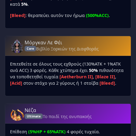
κατά
5%
.
[Bleed]
: θεραπεύει αυτόν τον ήρωα
(500%ACC)
.
Μόργκαν Λε Φέι
Βιβλίο Ξορκιών της Διαφθοράς
Core
Επιτεθείτε σε όλους τους εχθρούς (130%ATK + 1%ATK
ανά ACC) 3 φορές. Κάθε χτύπημα έχει
50%
πιθανότητα
να τοποθετηθεί τυχαία
[Aetherburn II]
,
[Blaze II]
,
[Acid]
στον στόχο για 2 γύρους ή 1 στοίβα
[Bleed]
.
Νέζα
Το παιδί της ανυπακοής
Ultimate
Επίθεση
(5%HP + 65%ATK)
4 φορές τυχαία.