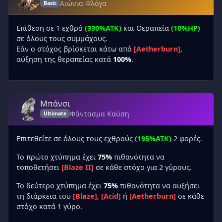
Αιώνια Φλόγα
Basic
Επίθεση σε 1 εχθρό
(330%ATK)
και Θεραπεία
(10%HP)
σε όλους τους συμμάχους.
Εάν ο στόχος βρίσκεται κάτω από
[Aetherburn]
,
αύξηση της θεραπείας κατά
100%
.
Μπάνσι
Φάντασμα Καύση
Ultimate
Επιτεθείτε σε όλους τους εχθρούς
(195%ATK)
2 φορές.
Το πρώτο χτύπημα έχει
75%
πιθανότητα να
τοποθετήσει
[Blaze II]
σε κάθε στόχο για 2 γύρους.
Το δεύτερο χτύπημα έχει
75%
πιθανότητα να αυξήσει
τη διάρκεια του
[Blaze]
,
[Acid]
ή
[Aetherburn]
σε κάθε
στόχο κατά 1 γύρο.