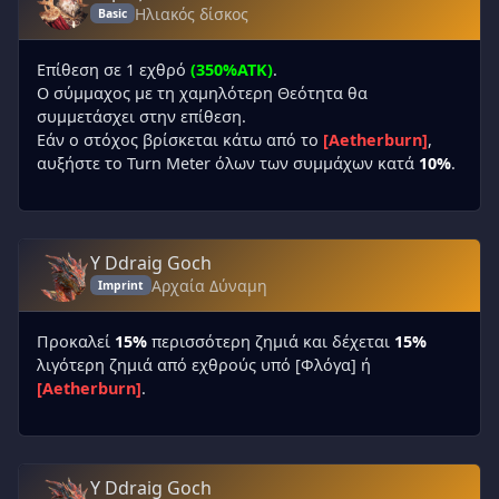
Ηλιακός δίσκος
Basic
Επίθεση σε 1 εχθρό
(350%ATK)
.
Ο σύμμαχος με τη χαμηλότερη Θεότητα θα
συμμετάσχει στην επίθεση.
Εάν ο στόχος βρίσκεται κάτω από το
[Aetherburn]
,
αυξήστε το Turn Meter όλων των συμμάχων κατά
10%
.
Y Ddraig Goch
Αρχαία Δύναμη
Imprint
Προκαλεί
15%
περισσότερη ζημιά και δέχεται
15%
λιγότερη ζημιά από εχθρούς υπό [Φλόγα] ή
[Aetherburn]
.
Y Ddraig Goch