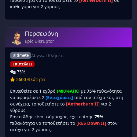
πιθανότητα να τοποθετήσετε το
[Aetherburn II]
σε
κάθε γύρο για 2 γύρους.
Περσεφόνη
Epic Disruptor
Abyssal Κλήσεις
Ultimate
Επίπεδο II
75%
2600 Θεότητα
Επιτεθείτε σε 1 εχθρό
(480%ATK)
με
75%
πιθανότητα
να αφαιρέσετε 2
[Ενισχύσεις]
από τον στόχο και, στη
συνέχεια, τοποθετήστε το
[Aetherburn II]
για 2
γύρους.
Εάν ο Άδης είναι σύμμαχος, έχει επίσης
75%
πιθανότητα να τοποθετήσει το
[RES Down II]
στον
στόχο για 2 γύρους.