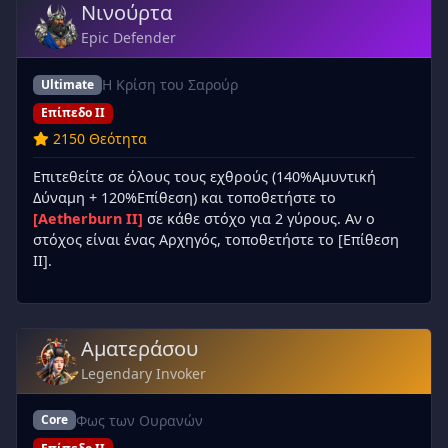
Νινούρτα
Epic Defender
Η Κρίση του Σαρούρ
Ultimate
Επίπεδο II
2150 Θεότητα
Επιτεθείτε σε όλους τους εχθρούς (140%Αμυντική
Δύναμη + 120%Επίθεση) και τοποθετήστε το
[Aetherburn II]
σε κάθε στόχο για 2 γύρους. Αν ο
στόχος είναι ένας Αρχηγός, τοποθετήστε το [Επίθεση
II].
Αματεράσου
Legendary Invoker
Φως των Ουρανών
Core