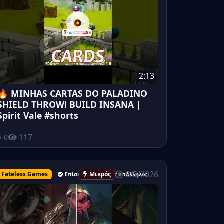
2:13
🔥 MINHAS CARTAS DO PALADINO
SHIELD THROW! BUILD INSANA |
Spirit Vale #shorts
117
0
8/5/2026
Fateless Games
Μικρός
Επίσημος ανώτερος υπάλληλος