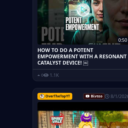
0:50
HOW TO DO A POTENT
EMPOWERMENT WITH A RESONANT
CATALYST DEVICE! ￼
1.1K
0
8/1/202
OverTheTopYT
Βίντεο