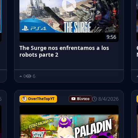
9:56
The Surge nos enfrentamos a los
robots parte 2
6
0
6
8/4/2026
OverTheTopYT
Βίντεο