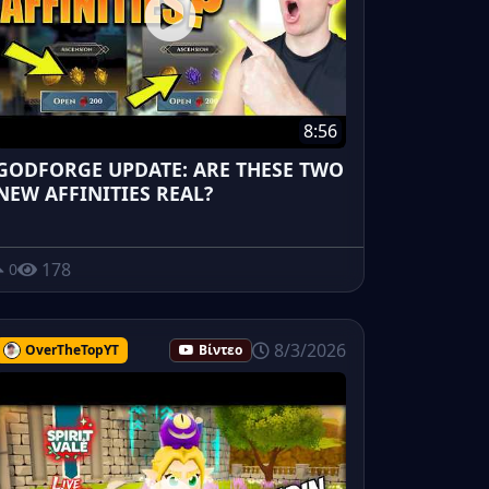
8:56
GODFORGE UPDATE: ARE THESE TWO
NEW AFFINITIES REAL?
178
0
8/3/2026
OverTheTopYT
Βίντεο