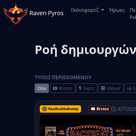
Γκόντφορτζ
Ήρωες
Πε
Raven Pyros
Pv
Ροή δημιουργώ
ΤΎΠΟΣ ΠΕΡΙΕΧΟΜΈΝΟΥ
Όλα
Βίντεο
Σορτς
Οδηγοί
Λ
8/7/202
Realbubbahotep
Βίντεο