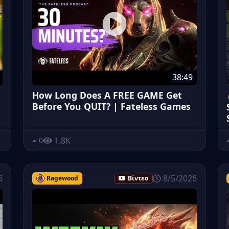
38:49
How Long Does A FREE GAME Get
Before You QUIT? | Fateless Games
1.8K
0
6
8/5/2026
Ragewood
Βίντεο