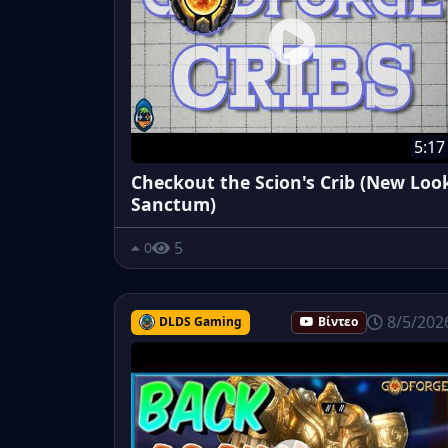
5:17
Checkout the Scion's Crib (New Loo
Sanctum)
5
0
8/5/202
DLDS Gaming
Βίντεο