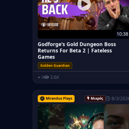
10:38
Godforge's Gold Dungeon Boss
Returns For Beta 2 | Fateless
Games
Golden Guardian
3.6K
0
8/3/202
Mirandus Plays
Μικρός