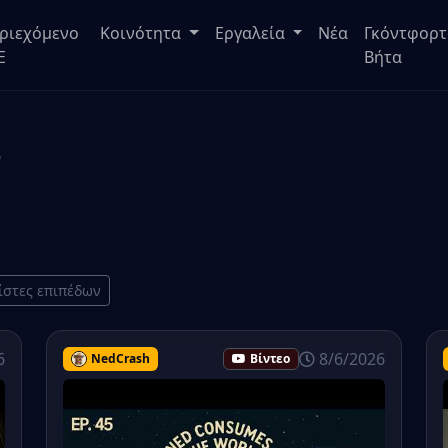
ριεχόμενο
Κοινότητα
Εργαλεία
Νέα
Γκόντφορτ
E
Βήτα
ν
ίστες επιπέδων
6
8/6/2026
NedCrash
Βίντεο