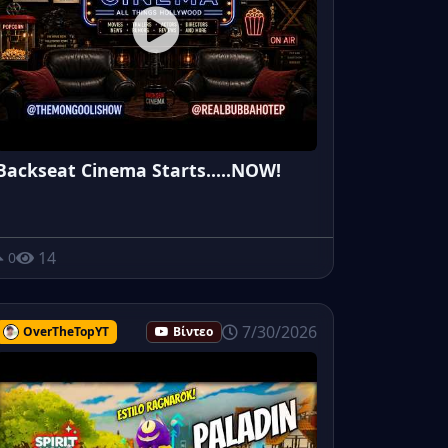
Backseat Cinema Starts.....NOW!
14
0
7/30/2026
OverTheTopYT
Βίντεο