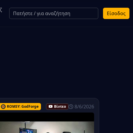
ζ
Είσοδος
8/6/2026
ROMSY: GodForge
Βίντεο