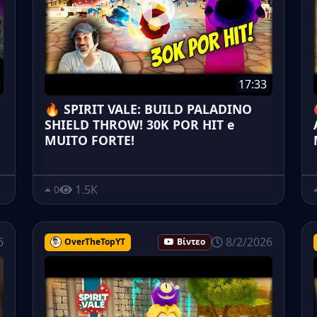
17:33
🔥 SPIRIT VALE: BUILD PALADINO
SHIELD THROW! 30K POR HIT e
MUITO FORTE!
1.5K
0
6
8/2/2026
OverTheTopYT
Βίντεο