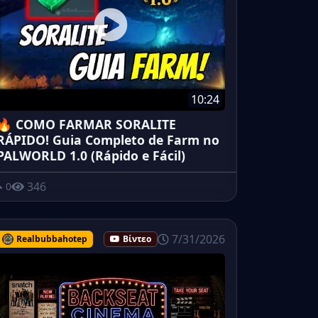
10:24
🔥 COMO FARMAR SORALITE
RÁPIDO! Guia Completo de Farm no
PALWORLD 1.0 (Rápido e Fácil)
346
0
7/31/2026
Realbubbahotep
Βίντεο