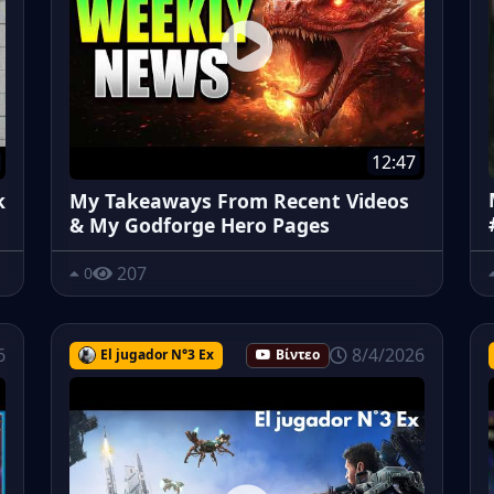
12:47
k
My Takeaways From Recent Videos
& My Godforge Hero Pages
207
0
6
8/4/2026
El jugador N°3 Ex
Βίντεο