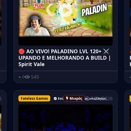
🔴 AO VIVO! PALADINO LVL 120+ ⚔️
UPANDO E MELHORANDO A BUILD |
Spirit Vale
549
0
7/31/2026
6
Fateless Games
Μικρός
Επίσημος ανώτερος υπάλληλος