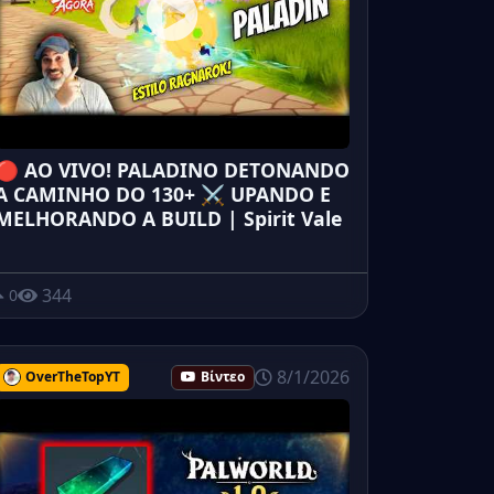
🔴 AO VIVO! PALADINO DETONANDO
A CAMINHO DO 130+ ⚔️ UPANDO E
MELHORANDO A BUILD | Spirit Vale
344
0
8/1/2026
OverTheTopYT
Βίντεο