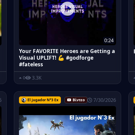
0:24
Your FAVORITE Heroes are Getting a
Visual UPLIFT! 💪 #godforge
#fateless
3.3K
0
6
7/30/2026
El jugador N°3 Ex
Βίντεο