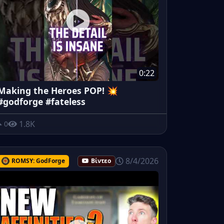
0:22
Making the Heroes POP! 💥
#godforge #fateless
1.8K
0
8/4/2026
ROMSY: GodForge
Βίντεο