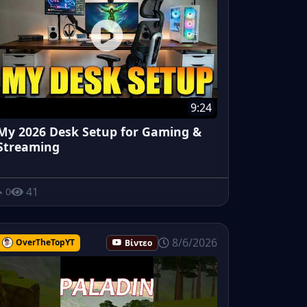
9:24
My 2026 Desk Setup for Gaming &
Streaming
41
0
8/6/2026
OverTheTopYT
Βίντεο