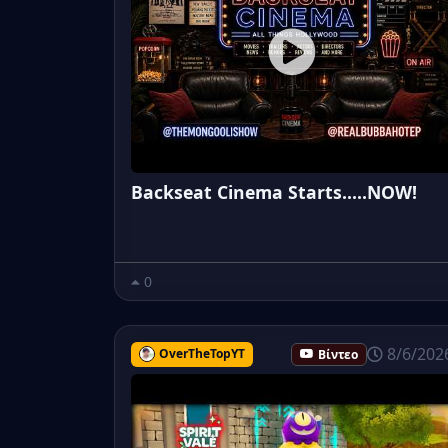
Backseat Cinema Starts.....NOW!
0
8/6/202
OverTheTopYT
Βίντεο