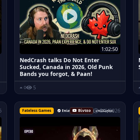
1:02:50
NedCrash talks Do Not Enter
Sucked, Canada in 2026, Old Punk
Bands you forgot, & Paan!
5
0
8/6/2026
6
Fateless Games
Βίντεο
Επίσημος ανώτερος υπάλληλος