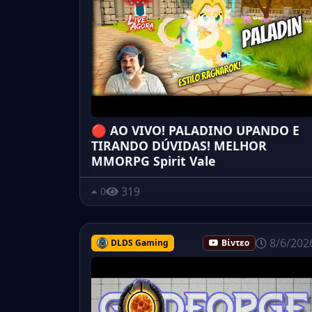
🔴 AO VIVO! PALADINO UPANDO E
TIRANDO DÚVIDAS! MELHOR
MMORPG Spirit Vale
319
0
8/6/202
DLDS Gaming
Βίντεο