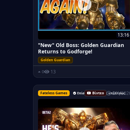
13:16
"New" Old Boss: Golden Guardian
Returns to Godforge!
Golden Guardian
13
0
8/4/202
Fateless Games
Βίντεο
Επίσημος ανώτερος υπάλληλος