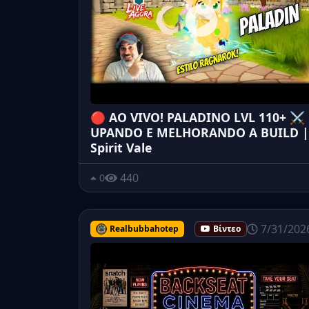
🔴 AO VIVO! PALADINO LVL 110+ ⚔️
UPANDO E MELHORANDO A BUILD |
Spirit Vale
440
0
7/31/202
Realbubbahotep
Βίντεο