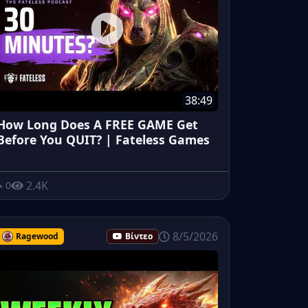
38:49
How Long Does A FREE GAME Get
Before You QUIT? | Fateless Games
2.4K
0
8/5/2026
Ragewood
Βίντεο