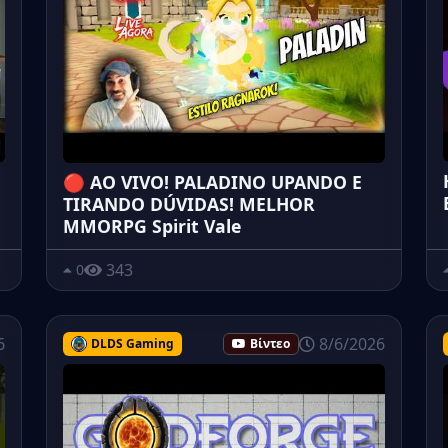
🔴 AO VIVO! PALADINO UPANDO E
TIRANDO DÚVIDAS! MELHOR
MMORPG Spirit Vale
343
0
6
8/6/2026
DLDS Gaming
Βίντεο