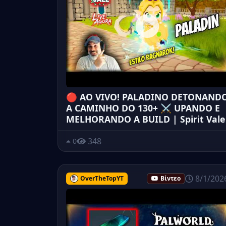
🔴 AO VIVO! PALADINO DETONAND
A CAMINHO DO 130+ ⚔️ UPANDO E
MELHORANDO A BUILD | Spirit Vale
348
0
8/1/202
OverTheTopYT
Βίντεο