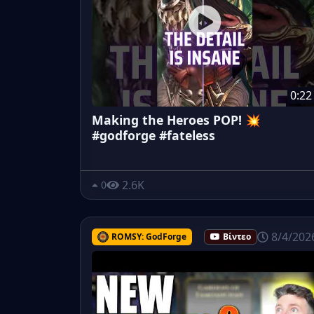
0:22
Making the Heroes POP! 💥
#godforge #fateless
2.6K
0
8/4/202
ROMSY: GodForge
Βίντεο