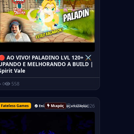
🔴 AO VIVO! PALADINO LVL 120+ ⚔️
UPANDO E MELHORANDO A BUILD |
Spirit Vale
558
0
7/31/2026
Fateless Games
Μικρός
Επίσημος ανώτερος υπάλληλος