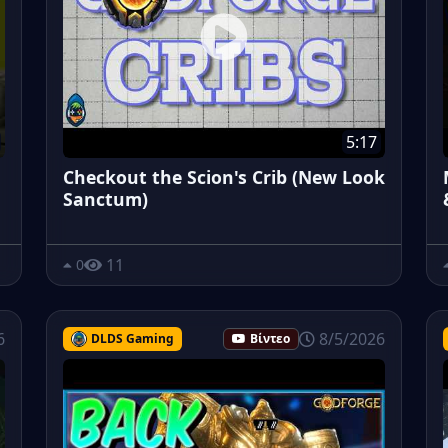
5:17
Checkout the Scion's Crib (New Look
Sanctum)
11
0
6
8/5/2026
DLDS Gaming
Βίντεο