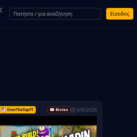
ζ
Είσοδος
8/8/2026
OverTheTopYT
Βίντεο