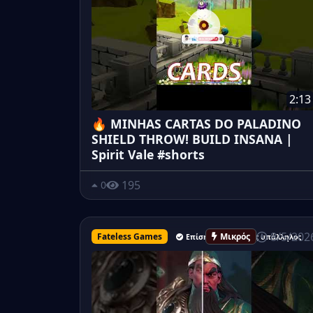
2:13
🔥 MINHAS CARTAS DO PALADINO
SHIELD THROW! BUILD INSANA |
Spirit Vale #shorts
195
0
8/5/202
Fateless Games
Μικρός
Επίσημος ανώτερος υπάλληλος