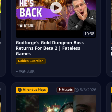
10:38
Godforge's Gold Dungeon Boss
O
Returns For Beta 2 | Fateless
Games
Golden Guardian
3.8K
0
6
8/3/2026
Mirandus Plays
Μικρός