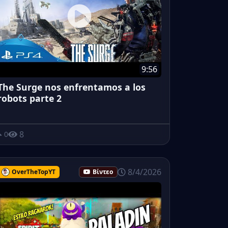
9:56
The Surge nos enfrentamos a los
robots parte 2
8
0
8/4/2026
OverTheTopYT
Βίντεο