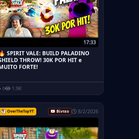
17:33
🔥 SPIRIT VALE: BUILD PALADINO
SHIELD THROW! 30K POR HIT e
MUITO FORTE!
1.9K
0
8/2/2026
OverTheTopYT
Βίντεο