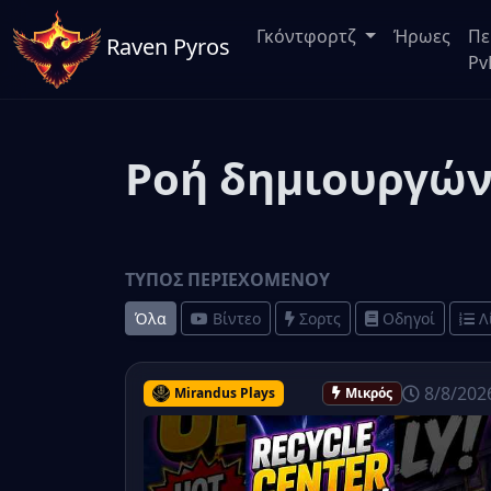
Γκόντφορτζ
Ήρωες
Πε
Raven Pyros
Pv
Ροή δημιουργώ
ΤΎΠΟΣ ΠΕΡΙΕΧΟΜΈΝΟΥ
Όλα
Βίντεο
Σορτς
Οδηγοί
Λ
8/8/202
Mirandus Plays
Μικρός