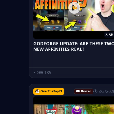
8:56
GODFORGE UPDATE: ARE THESE TW
NEW AFFINITIES REAL?
185
0
8/3/202
OverTheTopYT
Βίντεο