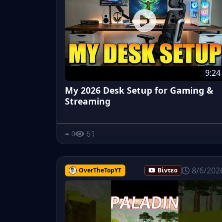
9:24
My 2026 Desk Setup for Gaming &
Streaming
61
0
8/6/202
OverTheTopYT
Βίντεο