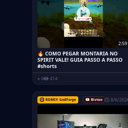
2:59
🔥 COMO PEGAR MONTARIA NO
SPIRIT VALE! GUIA PASSO A PASSO
#shorts
414
0
8/6/202
ROMSY: GodForge
Βίντεο