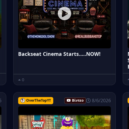
Backseat Cinema Starts.....NOW!
0
6
8/6/2026
OverTheTopYT
Βίντεο