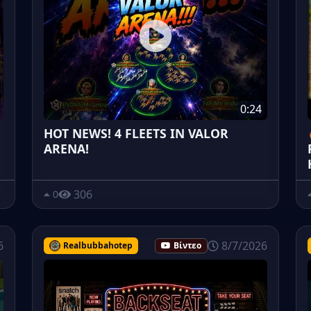
0:24
HOT NEWS! 4 FLEETS IN VALOR
ARENA!
306
0
6
8/7/2026
Realbubbahotep
Βίντεο