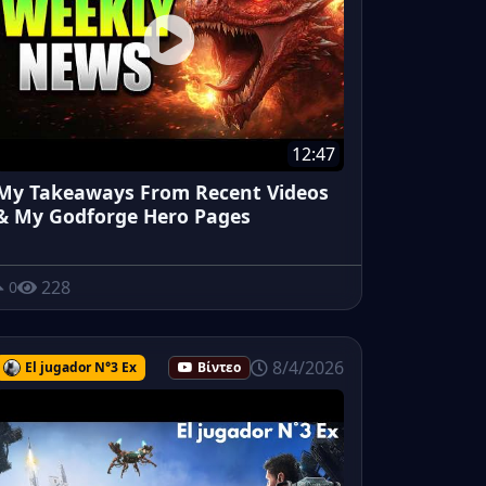
12:47
My Takeaways From Recent Videos
& My Godforge Hero Pages
228
0
8/4/2026
El jugador N°3 Ex
Βίντεο