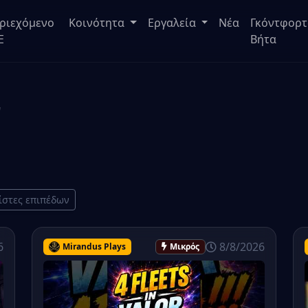
ριεχόμενο
Κοινότητα
Εργαλεία
Νέα
Γκόντφορτ
E
Βήτα
ν
ίστες επιπέδων
6
8/8/2026
Mirandus Plays
Μικρός