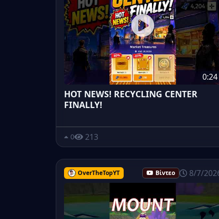
0:24
HOT NEWS! RECYCLING CENTER
FINALLY!
213
0
8/7/202
OverTheTopYT
Βίντεο