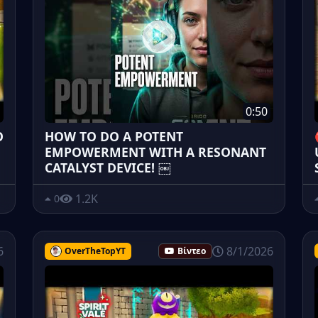
0:50
O
HOW TO DO A POTENT
EMPOWERMENT WITH A RESONANT
CATALYST DEVICE! ￼
1.2K
0
6
8/1/2026
OverTheTopYT
Βίντεο