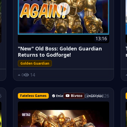
13:16
"New" Old Boss: Golden Guardian
Returns to Godforge!
Golden Guardian
14
0
8/4/2026
6
Fateless Games
Βίντεο
Επίσημος ανώτερος υπάλληλος