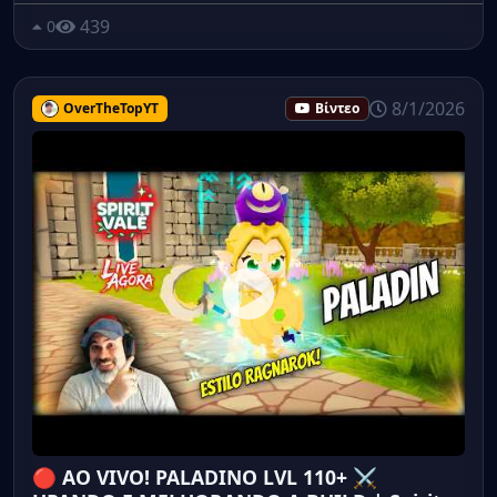
439
0
8/1/2026
OverTheTopYT
Βίντεο
🔴 AO VIVO! PALADINO LVL 110+ ⚔️