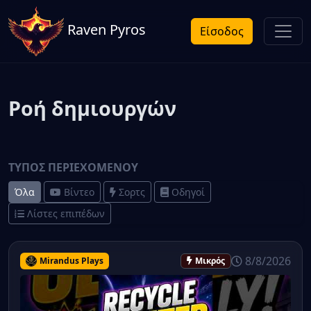
Raven Pyros
Είσοδος
Ροή δημιουργών
ΤΎΠΟΣ ΠΕΡΙΕΧΟΜΈΝΟΥ
Όλα
Βίντεο
Σορτς
Οδηγοί
Λίστες επιπέδων
8/8/2026
Mirandus Plays
Μικρός