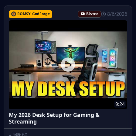
8/6/2026
ROMSY: GodForge
Βίντεο
9:24
My 2026 Desk Setup for Gaming &
Streaming
60
0