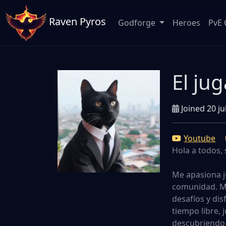
Raven Pyros
Godforge
Heroes
PvE 
El ju
Joined 20 ju
Youtube
Hola a todos, 
Me apasiona j
comunidad. Me
desafíos y dis
tiempo libre, 
descubriendo n