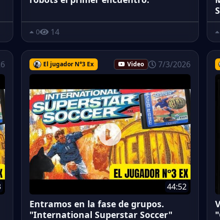
S
14
0
26
7/3/2026
El jugador N°3 Ex
Video
3
44:52
Entramos en la fase de grupos.
V
"International Superstar Soccer"
"