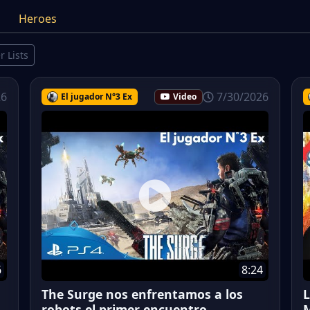
Heroes
r Lists
26
7/30/2026
El jugador N°3 Ex
Video
6
8:24
The Surge nos enfrentamos a los
L
robots el primer encuentro.
M