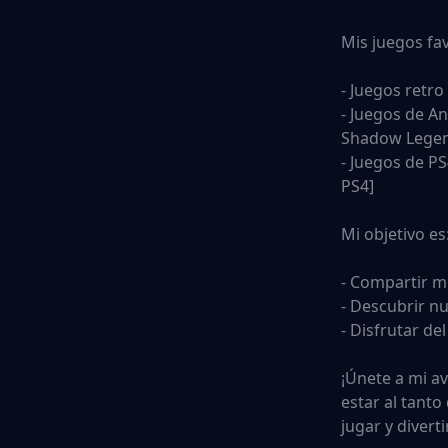
Mis juegos fav
- Juegos retr
- Juegos de An
Shadow Legend
- Juegos de P
PS4]
Mi objetivo es
- Compartir m
- Descubrir n
- Disfrutar d
¡Únete a mi a
estar al tant
jugar y divert