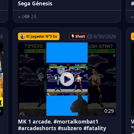
Sega Génesis
#
24
0
26
6/30/2026
El jugador N°3 Ex
Short
9
0:29
MK 1 arcade. #mortalkombat1
V
#arcadeshorts #subzero #fatality
"