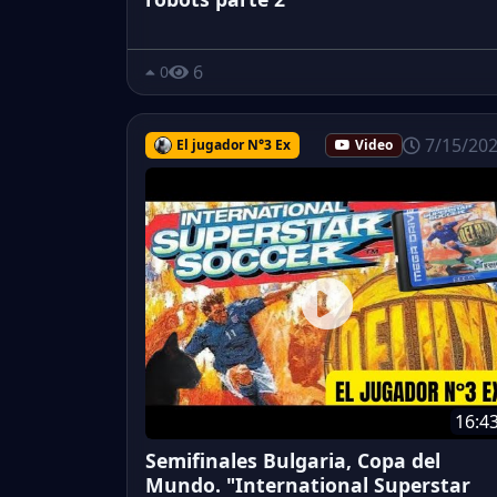
6
0
7/15/20
El jugador N°3 Ex
Video
16:4
Semifinales Bulgaria, Copa del
Mundo. "International Superstar