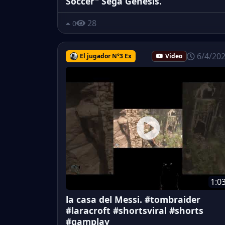
Soccer" Sega Génesis.
28
0
6/4/20
El jugador N°3 Ex
Video
1:0
la casa del Messi. #tombraider
#laracroft #shortsviral #shorts
#gamplay