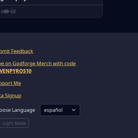
68
0
bmit Feedback
ve on Godforge Merch with code
VENPYROS10
pport Me
ta Signup
oose Language
Light Mode