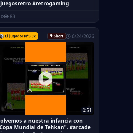
juegosretro #retrogaming
83
0
6/24/2026
El jugador N°3 Ex
Short
0:51
olvemos a nuestra infancia con
Copa Mundial de Tehkan". #arcade