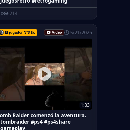
juegosretro #retrogaming
214
0
5/21/2026
El jugador N°3 Ex
Video
1:03
omb Raider comenzó la aventura.
tombraider #ps4 #ps4share
#gameplay