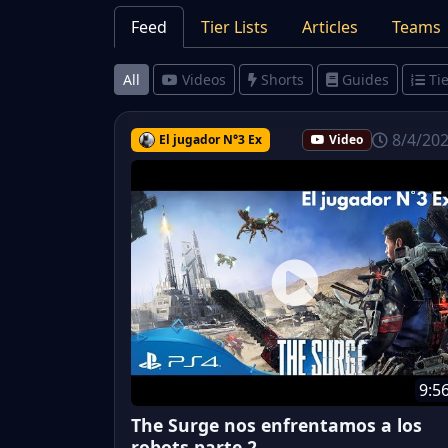
Feed
Tier Lists
Articles
Teams
All
Videos
Shorts
Guides
Tie
8/4/20
El jugador N°3 Ex
Video
9:5
The Surge nos enfrentamos a los
robots parte 2