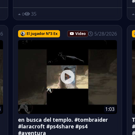
#
35
0
26
5/28/2026
El jugador N°3 Ex
Video
3
1:03
en busca del templo. #tombraider
T
#laracroft #ps4share #ps4
#
#aventura